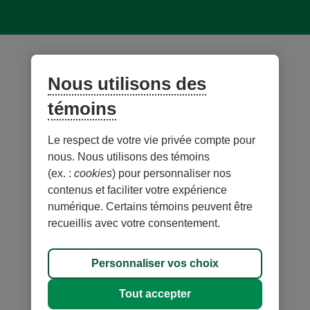
© Desjardins 2026. Tous droits réservés.
Création web par
Rouge marketing
Nous utilisons des
témoins
Le respect de votre vie privée compte pour
nous. Nous utilisons des témoins
(ex. :
cookies
) pour personnaliser nos
contenus et faciliter votre expérience
numérique. Certains témoins peuvent être
recueillis avec votre consentement.
Carte du site
Personnaliser vos choix
Personnaliser les témoins
Tout accepter