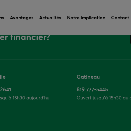
ns
Avantages
Actualités
Notre implication
Contact
er financier?
lle
Gatineau
-2641
819 777-5445
squ’à 15h30 aujourd'hui
Ouvert jusqu’à 15h30 auj