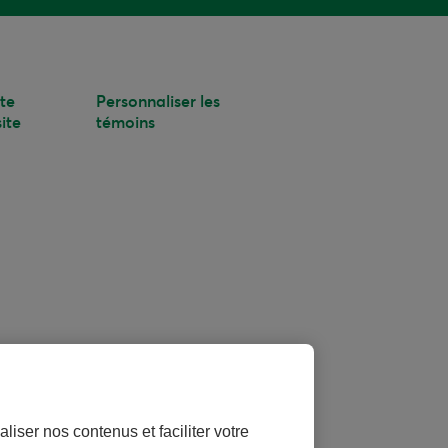
te
Personnaliser les
ite
témoins
liser nos contenus et faciliter votre