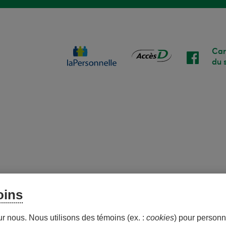
Car
du s
oins
ur nous. Nous utilisons des témoins (ex. :
cookies
) pour personna