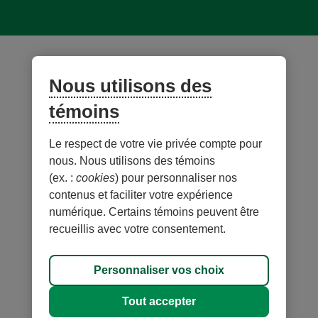
© Desjardins 2026. Tous droits réservés.
Création web par
Rouge marketing
Nous utilisons des
témoins
Le respect de votre vie privée compte pour
nous. Nous utilisons des témoins
(ex. :
cookies
) pour personnaliser nos
contenus et faciliter votre expérience
numérique. Certains témoins peuvent être
recueillis avec votre consentement.
Carte du site
Personnaliser vos choix
Personnaliser les témoins
Tout accepter