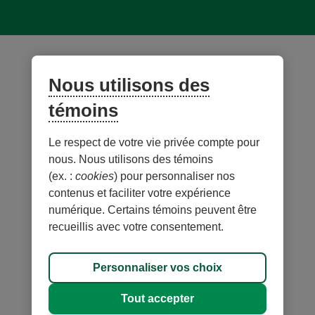
© Desjardins 2026. Tous droits réservés.
Création web par
Rouge marketing
Nous utilisons des
témoins
Le respect de votre vie privée compte pour
nous. Nous utilisons des témoins
(ex. :
cookies
) pour personnaliser nos
contenus et faciliter votre expérience
numérique. Certains témoins peuvent être
recueillis avec votre consentement.
Carte du site
Personnaliser vos choix
Personnaliser les témoins
Tout accepter